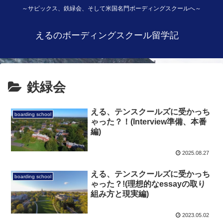
～サピックス、鉄緑会、そして米国名門ボーディングスクールへ～
えるのボーディングスクール留学記
鉄緑会
える、テンスクールズに受かっち
boarding school
ゃった？！(Interview準備、本番
編)
2025.08.27
える、テンスクールズに受かっち
boarding school
ゃった？!(理想的なessayの取り
組み方と現実編)
2023.05.02