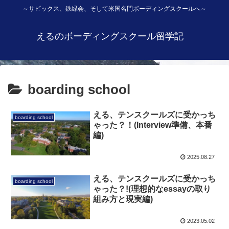
～サピックス、鉄緑会、そして米国名門ボーディングスクールへ～
えるのボーディングスクール留学記
boarding school
える、テンスクールズに受かっち
boarding school
ゃった？！(Interview準備、本番
編)
2025.08.27
える、テンスクールズに受かっち
boarding school
ゃった？!(理想的なessayの取り
組み方と現実編)
2023.05.02