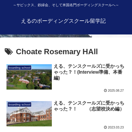
～サピックス、鉄緑会、そして米国名門ボーディングスクールへ～
えるのボーディングスクール留学記
Choate Rosemary HAll
える、テンスクールズに受かっち
boarding school
ゃった？！(Interview準備、本番
編)
2025.08.27
える、テンスクールズに受かっち
boarding school
ゃった？！ （志望校決め編）
2023.03.23